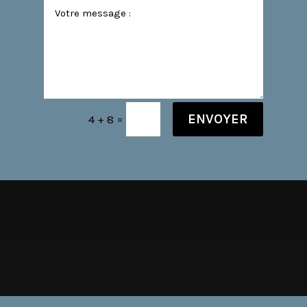
ENVOYER
=
4 + 8